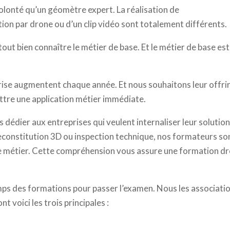
olonté qu’un géomètre expert. La réalisation de
on par drone ou d’un clip vidéo sont totalement différents.
t tout bien connaître le métier de base. Et le métier de base est
ise augmentent chaque année. Et nous souhaitons leur offri
ttre une application métier immédiate.
s dédier aux entreprises qui veulent internaliser leur solutio
reconstitution 3D ou inspection technique, nos formateurs so
e métier. Cette compréhension vous assure une formation d
s des formations pour passer l’examen. Nous les associati
 voici les trois principales :